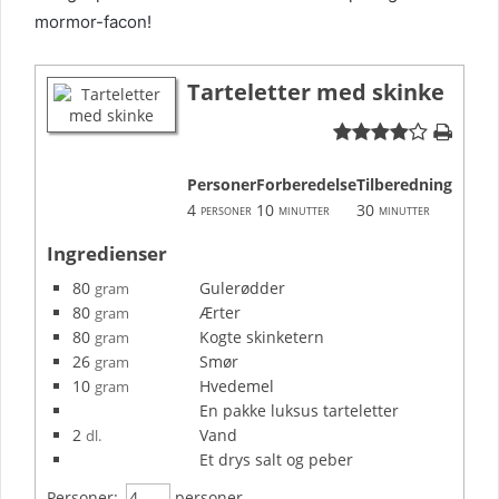
mormor-facon!
Tarteletter med skinke
Personer
Forberedelse
Tilberedning
4
10
30
personer
minutter
minutter
Ingredienser
80
Gulerødder
gram
80
Ærter
gram
80
Kogte skinketern
gram
26
Smør
gram
10
Hvedemel
gram
En pakke luksus tarteletter
2
Vand
dl.
Et drys salt og peber
Personer:
personer