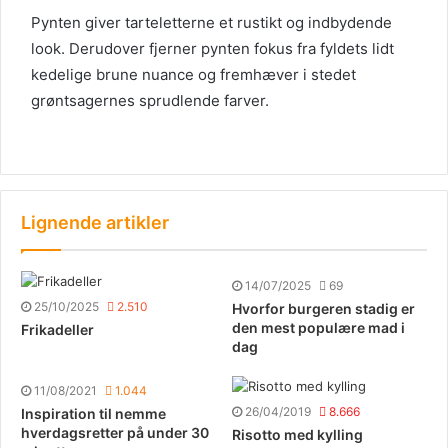
Pynten giver tarteletterne et rustikt og indbydende
look. Derudover fjerner pynten fokus fra fyldets lidt
kedelige brune nuance og fremhæver i stedet
grøntsagernes sprudlende farver.
Lignende artikler
14/07/2025
69
25/10/2025
2.510
Hvorfor burgeren stadig er
den mest populære mad i
Frikadeller
dag
11/08/2021
1.044
26/04/2019
8.666
Inspiration til nemme
hverdagsretter på under 30
Risotto med kylling