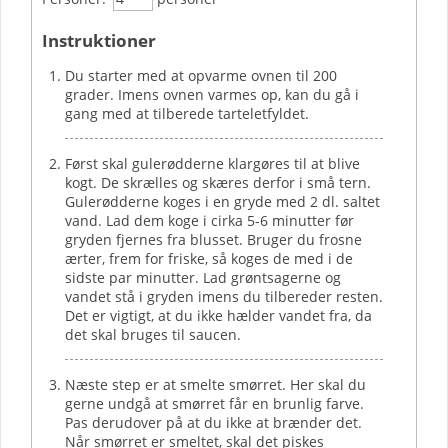
Instruktioner
Du starter med at opvarme ovnen til 200
grader. Imens ovnen varmes op, kan du gå i
gang med at tilberede tarteletfyldet.
Først skal gulerødderne klargøres til at blive
kogt. De skrælles og skæres derfor i små tern.
Gulerødderne koges i en gryde med 2 dl. saltet
vand. Lad dem koge i cirka 5-6 minutter før
gryden fjernes fra blusset. Bruger du frosne
ærter, frem for friske, så koges de med i de
sidste par minutter. Lad grøntsagerne og
vandet stå i gryden imens du tilbereder resten.
Det er vigtigt, at du ikke hælder vandet fra, da
det skal bruges til saucen.
Næste step er at smelte smørret. Her skal du
gerne undgå at smørret får en brunlig farve.
Pas derudover på at du ikke at brænder det.
Når smørret er smeltet, skal det piskes