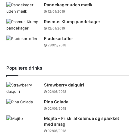
Pandekager uden mælk
12/01/2019
Rasmus Klump pandekager
12/01/2019
Flødekartofler
28/05/2018
Populære drinks
Strawberry daiquiri
02/06/2018
Pina Colada
02/06/2018
Mojito – Frisk, afkølende og spækket
med smag
02/06/2018