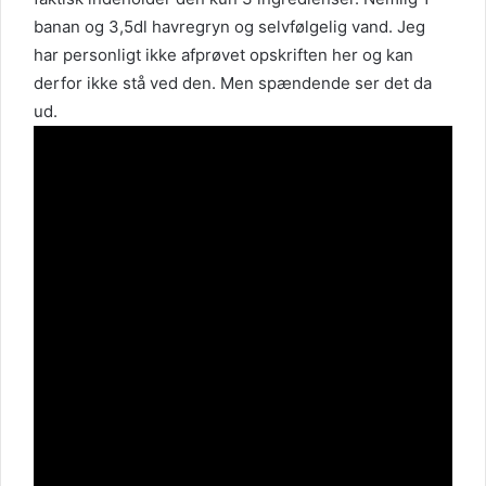
banan og 3,5dl havregryn og selvfølgelig vand. Jeg
har personligt ikke afprøvet opskriften her og kan
derfor ikke stå ved den. Men spændende ser det da
ud.