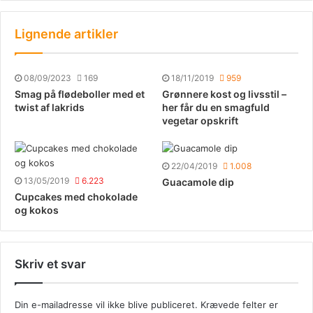
Lignende artikler
08/09/2023
169
18/11/2019
959
Smag på flødeboller med et
Grønnere kost og livsstil –
twist af lakrids
her får du en smagfuld
vegetar opskrift
22/04/2019
1.008
13/05/2019
6.223
Guacamole dip
Cupcakes med chokolade
og kokos
Skriv et svar
Din e-mailadresse vil ikke blive publiceret.
Krævede felter er