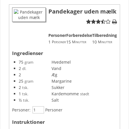
Pandekager uden mælk
Personer
Forberedelse
Tilberedning
1
15
10
Personer
Minutter
Minutter
Ingredienser
75
Hvedemel
gram
2
Vand
dl.
2
Æg
25
Margarine
gram
2
Sukker
tsk.
1
Kardemomme
tsk.
stødt
½
Salt
tsk.
Personer:
Personer
Instruktioner