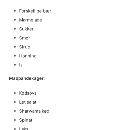
Forskellige bær
Marmelade
Sukker
Smør
Sirup
Honning
Is
Madpandekager:
Kødsovs
Let salat
Sharwama kød
Spinat
Laks