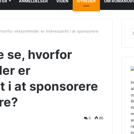
TER
ANMELDELSER
VIDEN
NYHEDER
OM ROMANOVI
 hvorfor virksomheder er interesseret i at sponsorere
e se, hvorfor
er er
t i at sponsorere
I
al
o
re?
R
A
m
0
86
a
r
in