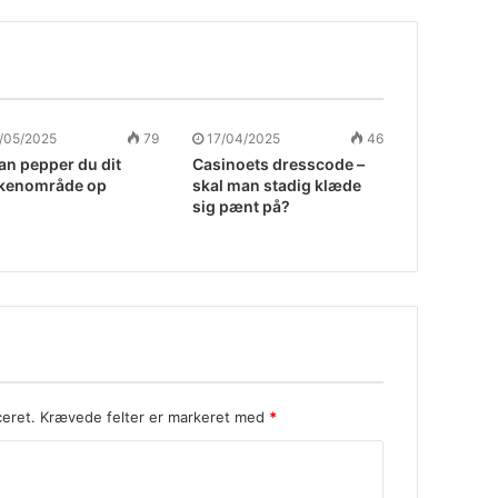
/05/2025
79
17/04/2025
46
an pepper du dit
Casinoets dresscode –
kenområde op
skal man stadig klæde
sig pænt på?
ceret.
Krævede felter er markeret med
*