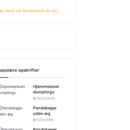
æs mere om Romanovich.dk her…
opulære opskrifter
Hjemmelavet
dumplings
25/02/2019
Pandekager
uden æg
12/01/2019
Pandekager