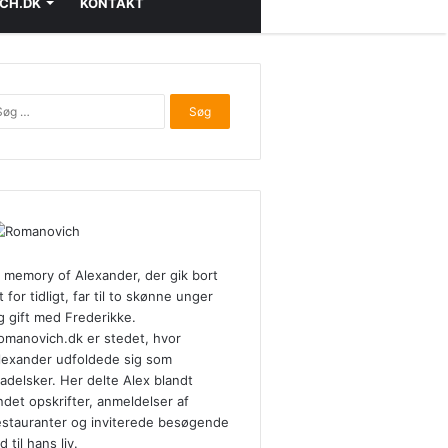
CH.DK
KONTAKT
Søg
efter:
n memory of Alexander, der gik bort
t for tidligt, far til to skønne unger
g gift med Frederikke.
omanovich.dk er stedet, hvor
lexander udfoldede sig som
adelsker. Her delte Alex blandt
ndet opskrifter, anmeldelser af
estauranter og inviterede besøgende
d til hans liv.