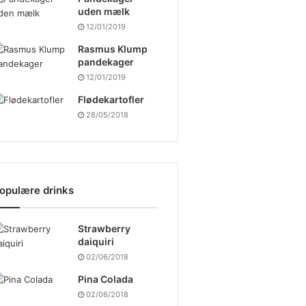
uden mælk
12/01/2019
Rasmus Klump
pandekager
12/01/2019
Flødekartofler
28/05/2018
opulære drinks
Strawberry
daiquiri
02/06/2018
Pina Colada
02/06/2018