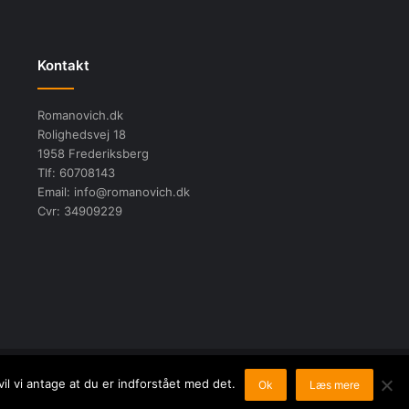
Kontakt
Romanovich.dk
Rolighedsvej 18
1958 Frederiksberg
Tlf: 60708143
Email: info@romanovich.dk
Cvr: 34909229
de dansk lovgivning!
il vi antage at du er indforstået med det.
Ok
Læs mere