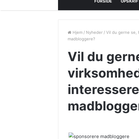
FORSIDE
OPSKRIF
Hjem
/
Nyheder
/
Vil du gerne se,
madbloggere?
Vil du gern
virksomhed
interessere
madblogge