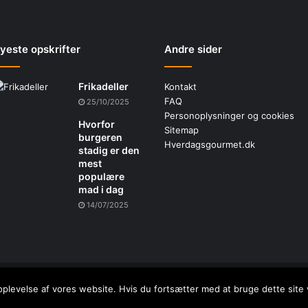
yeste opskrifter
Andre sider
Frikadeller
Kontakt
FAQ
25/10/2025
Personoplysninger og cookies
Hvorfor
Sitemap
burgeren
Hverdagsgourmet.dk
stadig er den
mest
populære
mad i dag
14/07/2025
- 2026
Romanovich.dk
- Alle tekster på siden er beskyttet efter gælden
oplevelse af vores website. Hvis du fortsætter med at bruge dette site v