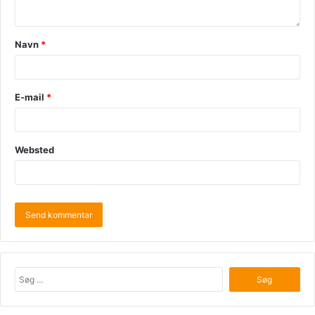
Navn
*
E-mail
*
Websted
Søg
efter: