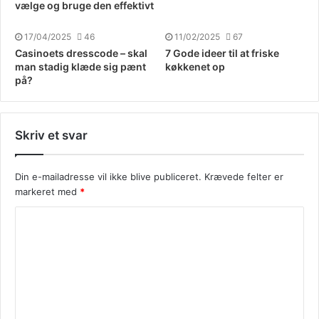
vælge og bruge den effektivt
17/04/2025
46
11/02/2025
67
Casinoets dresscode – skal
7 Gode ideer til at friske
man stadig klæde sig pænt
køkkenet op
på?
Skriv et svar
Din e-mailadresse vil ikke blive publiceret.
Krævede felter er
markeret med
*