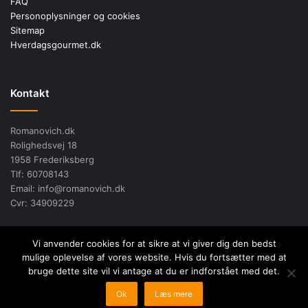
FAQ
Personoplysninger og cookies
Sitemap
Hverdagsgourmet.dk
Kontakt
Romanovich.dk
Rolighedsvej 18
1958 Frederiksberg
Tlf: 60708143
Email: info@romanovich.dk
Cvr: 34909229
Vi anvender cookies for at sikre at vi giver dig den bedst
mulige oplevelse af vores website. Hvis du fortsætter med at
bruge dette site vil vi antage at du er indforstået med det.
Copyright © 2017 - 2026
Romanovich.dk
- Alle tekster på siden er
Ok
Læs mere
beskyttet efter gældende dansk lovgivning!