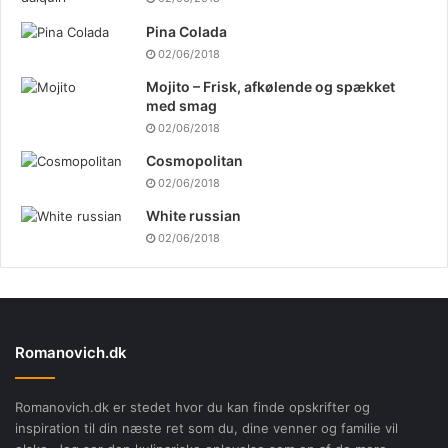
Pina Colada
02/06/2018
Mojito – Frisk, afkølende og spækket
med smag
02/06/2018
Cosmopolitan
02/06/2018
White russian
02/06/2018
Romanovich.dk
Romanovich.dk er stedet hvor du kan finde opskrifter og
inspiration til din næste ret som du, dine venner og familie vil