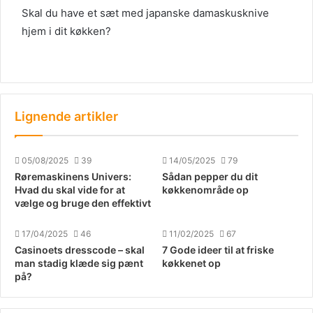
Skal du have et sæt med japanske damaskusknive
hjem i dit køkken?
Lignende artikler
05/08/2025
39
14/05/2025
79
Røremaskinens Univers:
Sådan pepper du dit
Hvad du skal vide for at
køkkenområde op
vælge og bruge den effektivt
17/04/2025
46
11/02/2025
67
Casinoets dresscode – skal
7 Gode ideer til at friske
man stadig klæde sig pænt
køkkenet op
på?