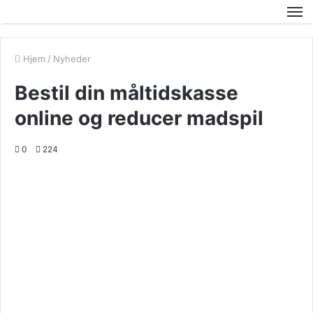
Hjem
/
Nyheder
Bestil din måltidskasse
online og reducer madspil
0
224