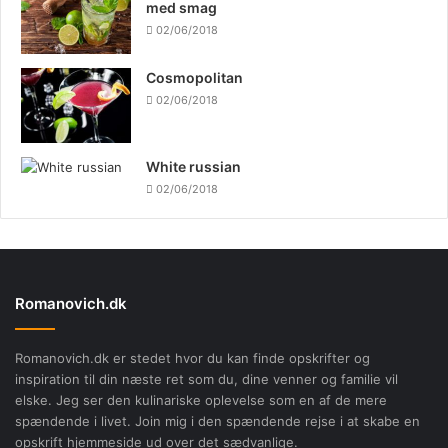
med smag
02/06/2018
Cosmopolitan
02/06/2018
White russian
02/06/2018
Romanovich.dk
Romanovich.dk er stedet hvor du kan finde opskrifter og
inspiration til din næste ret som du, dine venner og familie vil
elske. Jeg ser den kulinariske oplevelse som en af de mere
spændende i livet. Join mig i den spændende rejse i at skabe en
opskrift hjemmeside ud over det sædvanlige.