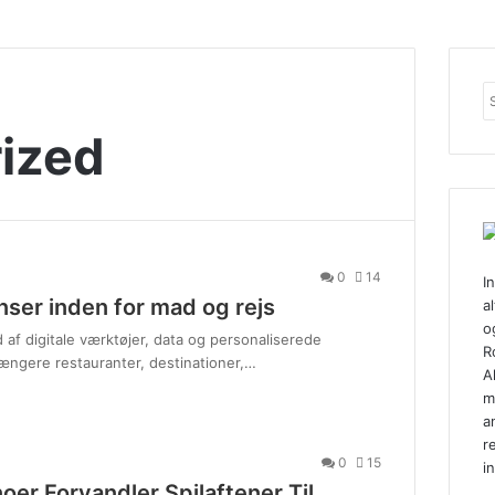
ized
0
14
I
ser inden for mad og rejs
al
o
 af digitale værktøjer, data og personaliserede
R
længere restauranter, destinationer,…
A
m
a
r
0
15
in
er Forvandler Spilaftener Til