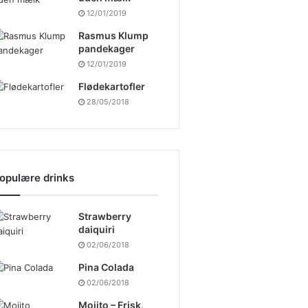
12/01/2019
Rasmus Klump
pandekager
12/01/2019
Flødekartofler
28/05/2018
opulære drinks
Strawberry
daiquiri
02/06/2018
Pina Colada
02/06/2018
Mojito – Frisk,