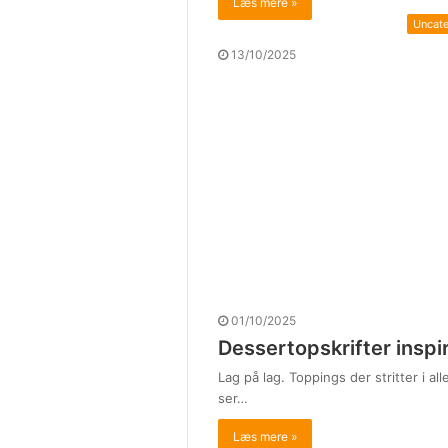
Læs mere »
Uncat
13/10/2025
01/10/2025
Dessertopskrifter inspi
Lag på lag. Toppings der stritter i 
ser…
Læs mere »