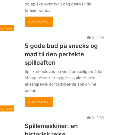
og episke eventyr. I dag dækker de
temaer som…
Læs mere »
egorized
0
90
5 gode bud på snacks og
mad til den perfekte
spilleaften
Spil kan opleves på vidt forskellige måder.
Mange elsker at hygge sig alene med
eksempelvis et fordybende spil online
poker…
Læs mere »
egorized
0
60
Spillemaskiner: en
historisk rejse