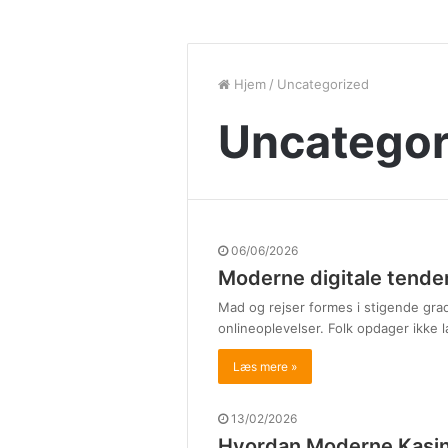
Hjem
/
Uncategorized
Uncategor
06/06/2026
Moderne digitale tenden
Mad og rejser formes i stigende grad
onlineoplevelser. Folk opdager ikke 
Læs mere »
13/02/2026
Hvordan Moderne Kasino