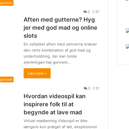
egorized
0
27
Aften med gutterne? Hyg
jer med god mad og online
slots
En vellykket aften med vennerne kræver
den rette kombination af god mad og
underholdning, der kan holde
stemningen høj gennem…
Læs mere »
egorized
0
51
Hvordan videospil kan
inspirere folk til at
begynde at lave mad
Virtuel madlavning Videospil er ikke
længere kun præget af løb, eksplosioner