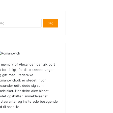
Søg
efter:
n memory of Alexander, der gik bort
t for tidligt, far til to skønne unger
g gift med Frederikke.
omanovich.dk er stedet, hvor
lexander udfoldede sig som
adelsker. Her delte Alex blandt
ndet opskrifter, anmeldelser af
estauranter og inviterede besøgende
d til hans liv.