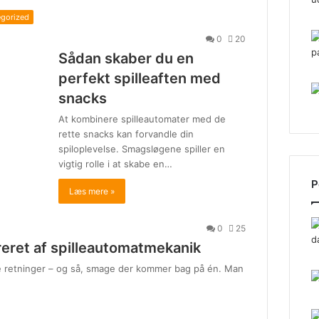
egorized
0
20
Sådan skaber du en
perfekt spilleaften med
snacks
At kombinere spilleautomater med de
rette snacks kan forvandle din
spiloplevelse. Smagsløgene spiller en
vigtig rolle i at skabe en…
P
Læs mere »
0
25
reret af spilleautomatmekanik
alle retninger – og så, smage der kommer bag på én. Man