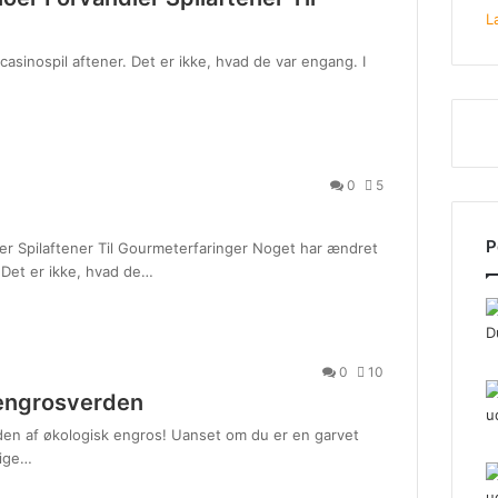
L
asinospil aftener. Det er ikke, hvad de var engang. I
0
5
P
r Spilaftener Til Gourmeterfaringer Noget har ændret
. Det er ikke, hvad de…
0
10
engrosverden
den af økologisk engros! Uanset om du er en garvet
lige…