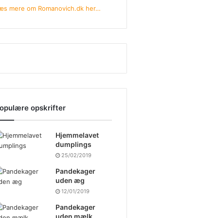
æs mere om Romanovich.dk her…
opulære opskrifter
Hjemmelavet
dumplings
25/02/2019
Pandekager
uden æg
12/01/2019
Pandekager
uden mælk