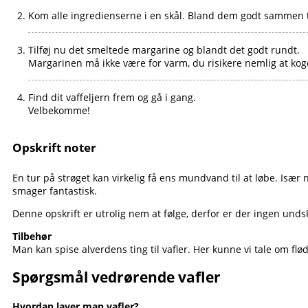
Kom alle ingredienserne i en skål. Bland dem godt sammen t
Tilføj nu det smeltede margarine og blandt det godt rundt.
Margarinen må ikke være for varm, du risikere nemlig at ko
Find dit vaffeljern frem og gå i gang.
Velbekomme!
Opskrift noter
En tur på strøget kan virkelig få ens mundvand til at løbe. Især 
smager fantastisk.
Denne opskrift er utrolig nem at følge, derfor er der ingen undsky
Tilbehør
Man kan spise alverdens ting til vafler. Her kunne vi tale om f
Spørgsmål vedrørende vafler
Hvordan laver man vafler?