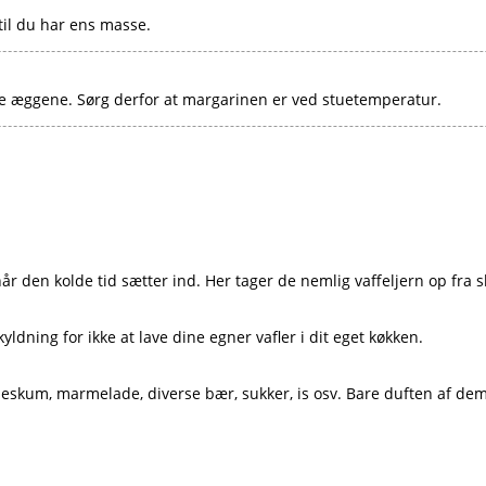
il du har ens masse.
ge æggene. Sørg derfor at margarinen er ved stuetemperatur.
når den kolde tid sætter ind. Her tager de nemlig vaffeljern op fra s
ldning for ikke at lave dine egner vafler i dit eget køkken.
lødeskum, marmelade, diverse bær, sukker, is osv. Bare duften af de