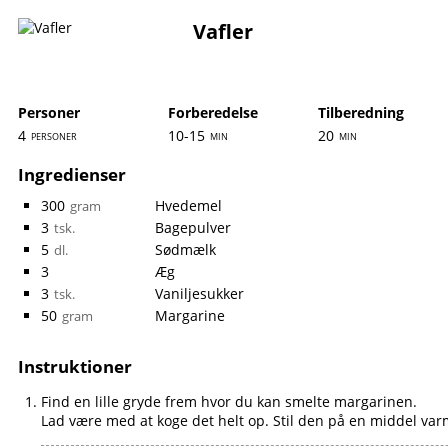
Vafler
Personer
Forberedelse
Tilberedning
4
10-15
20
personer
min
min
Ingredienser
300
Hvedemel
gram
3
Bagepulver
tsk.
5
Sødmælk
dl.
3
Æg
3
Vaniljesukker
tsk.
50
Margarine
gram
Instruktioner
Find en lille gryde frem hvor du kan smelte margarinen.
Lad være med at koge det helt op. Stil den på en middel varm